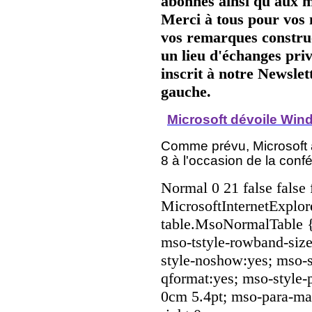
abonnés ainsi qu'aux 
Merci à tous pour vos
vos remarques construc
un lieu d'échanges priv
inscrit à notre Newsle
gauche.
Microsoft dévoile Win
Comme prévu, Microsoft a
8 à l'occasion de la confé
Normal 0 21 false fal
MicrosoftInternetExplore
table.MsoNormalTable 
mso-tstyle-rowband-size
style-noshow:yes; mso-st
qformat:yes; mso-style-
0cm 5.4pt; mso-para-ma