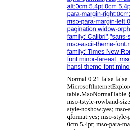
alt:0cm 5.4pt 0cm 5.4
para-margin-right:0cm
mso-para-margin-left:
pagination:widow-orpha
family:"Calibri","sans-s
mso-ascii-theme-font:m
family:"Times New Ro
font:minor-fareast; mso
hansi-theme-font:minor-
Normal 0 21 false fal
MicrosoftInternetExplore
table.MsoNormalTable 
mso-tstyle-rowband-size
style-noshow:yes; mso-st
qformat:yes; mso-style-
0cm 5.4pt; mso-para-ma