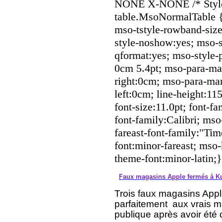
NONE X-NONE /* Style 
table.MsoNormalTable 
mso-tstyle-rowband-size
style-noshow:yes; mso-st
qformat:yes; mso-style-
0cm 5.4pt; mso-para-ma
right:0cm; mso-para-ma
left:0cm; line-height:1
font-size:11.0pt; font-fa
font-family:Calibri; mso
fareast-font-family:"T
font:minor-fareast; mso-
theme-font:minor-latin;}
Faux magasins Apple fermés à K
Trois faux magasins Appl
parfaitement
aux vrais ma
publique après avoir été