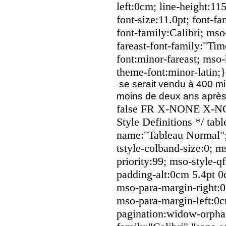
left:0cm; line-height:1
font-size:11.0pt; font-fa
font-family:Calibri; mso
fareast-font-family:"T
font:minor-fareast; mso-
theme-font:minor-latin;
se serait vendu à 400 mi
moins de deux ans après 
false FR X-NONE X-NON
Style Definitions */ ta
name:"Tableau Normal";
tstyle-colband-size:0; 
priority:99; mso-style-q
padding-alt:0cm 5.4pt 
mso-para-margin-right:
mso-para-margin-left:0c
pagination:widow-orphan;