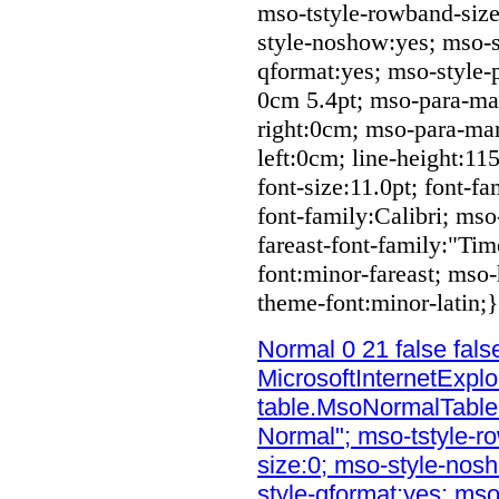
mso-tstyle-rowband-size
style-noshow:yes; mso-st
qformat:yes; mso-style-
0cm 5.4pt; mso-para-ma
right:0cm; mso-para-ma
left:0cm; line-height:1
font-size:11.0pt; font-fa
font-family:Calibri; mso
fareast-font-family:"T
font:minor-fareast; mso-
theme-font:minor-latin;}
Normal 0 21 false fa
MicrosoftInternetExplor
table.MsoNormalTable
Normal"; mso-tstyle-r
size:0; mso-style-nosh
style-qformat:yes; mso