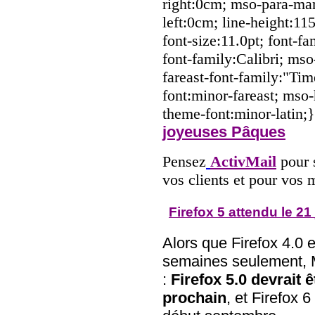
right:0cm; mso-para-ma
left:0cm; line-height:1
font-size:11.0pt; font-fa
font-family:Calibri; mso
fareast-font-family:"T
font:minor-fareast; mso-
theme-font:minor-latin;
joyeuses Pâques
Pensez
ActivMail
pour 
vos clients et pour vos 
Firefox 5 attendu le 21
Alors que Firefox 4.0 
semaines seulement, M
:
Firefox 5.0 devrait ê
prochain
, et Firefox 6