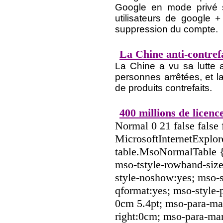
Google en mode privé s
utilisateurs de google +
suppression du compte.
La Chine anti-contre
La Chine a vu sa lutte a
personnes arrêtées, et l
de produits contrefaits.
400 millions de licen
Normal 0 21 false fal
MicrosoftInternetExplore
table.MsoNormalTable 
mso-tstyle-rowband-size
style-noshow:yes; mso-st
qformat:yes; mso-style-
0cm 5.4pt; mso-para-ma
right:0cm; mso-para-ma