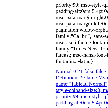
priority:99; mso-style-q
padding-alt:0cm 5.4pt 
mso-para-margin-right:
mso-para-margin-left:0c
pagination:widow-orphan;
family:"Calibri","sans-se
mso-ascii-theme-font:min
family:"Times New Roma
fareast; mso-hansi-font-
font:minor-latin;}
Normal 0 21 false fal
Definitions */ table.Ms
name:"Tableau Normal";
tstyle-colband-size:0; 
priority:99; mso-style-q
padding-alt:0cm 5.4pt 