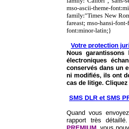
family:"Calibri","sans-se
mso-ascii-theme-font:min
family:"Times New Roma
fareast; mso-hansi-font-
font:minor-latin;}
Votre protection jur
Nous garantissons 
électroniques écha
conservés dans un es
ni modifiés, ils ont 
cas de litige. Clique
SMS DLR et SMS 
Quand vous envoye
rapport très détai
PREMIUM
, vous pouv