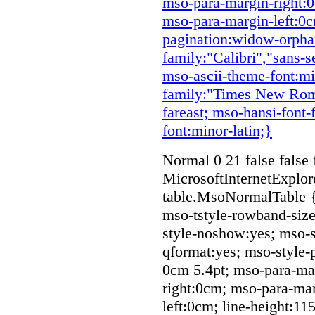
mso-para-margin-right:
mso-para-margin-left:0c
pagination:widow-orphan;
family:"Calibri","sans-se
mso-ascii-theme-font:min
family:"Times New Roma
fareast; mso-hansi-font-
font:minor-latin;}
Normal 0 21 false fal
MicrosoftInternetExplore
table.MsoNormalTable 
mso-tstyle-rowband-size
style-noshow:yes; mso-st
qformat:yes; mso-style-
0cm 5.4pt; mso-para-ma
right:0cm; mso-para-ma
left:0cm; line-height:1