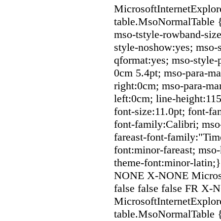
MicrosoftInternetExplore
table.MsoNormalTable 
mso-tstyle-rowband-size
style-noshow:yes; mso-st
qformat:yes; mso-style-
0cm 5.4pt; mso-para-ma
right:0cm; mso-para-ma
left:0cm; line-height:1
font-size:11.0pt; font-fa
font-family:Calibri; mso
fareast-font-family:"T
font:minor-fareast; mso-
theme-font:minor-latin;}
NONE X-NONE Microsof
false false false FR 
MicrosoftInternetExplore
table.MsoNormalTable 