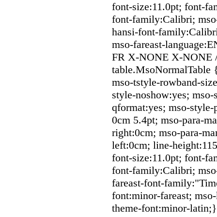
font-size:11.0pt; font-fa
font-family:Calibri; mso
hansi-font-family:Calibr
mso-fareast-language:EN
FR X-NONE X-NONE /* S
table.MsoNormalTable 
mso-tstyle-rowband-size
style-noshow:yes; mso-st
qformat:yes; mso-style-
0cm 5.4pt; mso-para-ma
right:0cm; mso-para-ma
left:0cm; line-height:1
font-size:11.0pt; font-fa
font-family:Calibri; mso
fareast-font-family:"T
font:minor-fareast; mso-
theme-font:minor-latin;}