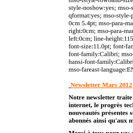
style-noshow:yes; mso-st
qformat:yes; mso-style-
0cm 5.4pt; mso-para-ma
right:0cm; mso-para-ma
left:0cm; line-height:1
font-size:11.0pt; font-fa
font-family:Calibri; mso
hansi-font-family:Calibr
mso-fareast-language:
Newsletter Mars 2012
Notre newsletter traite 
internet, le progrès te
nouveautés présentes s
abonnés ainsi qu'aux 
Merci à tous pour vos 