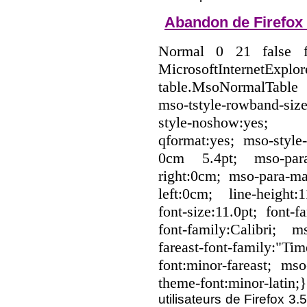
Abandon de Firefox 3
Normal 0 21 false
MicrosoftInternetEx
table.MsoNormalTable
mso-tstyle-rowband-siz
style-noshow:yes; m
qformat:yes; mso-style
0cm 5.4pt; mso-para-
right:0cm; mso-para-ma
left:0cm; line-height
font-size:11.0pt; font-f
font-family:Calibri; m
fareast-font-family:"T
font:minor-fareast; mso
theme-font:minor-latin
utilisateurs de Firefox 3