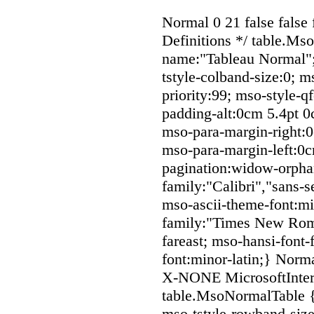
Normal 0 21 false fal
Definitions */ table.Ms
name:"Tableau Normal";
tstyle-colband-size:0; 
priority:99; mso-style-q
padding-alt:0cm 5.4pt 
mso-para-margin-right:
mso-para-margin-left:0c
pagination:widow-orphan;
family:"Calibri","sans-se
mso-ascii-theme-font:min
family:"Times New Roma
fareast; mso-hansi-font-
font:minor-latin;} Norm
X-NONE MicrosoftInterne
table.MsoNormalTable 
mso-tstyle-rowband-size