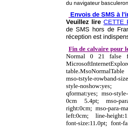
du navigateur basculeront 
Envois de SMS à l'i
Veuillez lire
CETTE 
de SMS hors de Franc
réception est indispen
Fin de calvaire pour 
Normal 0 21 false
MicrosoftInternetEx
table.MsoNormalTable
mso-tstyle-rowband-siz
style-noshow:yes; m
qformat:yes; mso-style
0cm 5.4pt; mso-para-
right:0cm; mso-para-ma
left:0cm; line-height
font-size:11.0pt; font-f