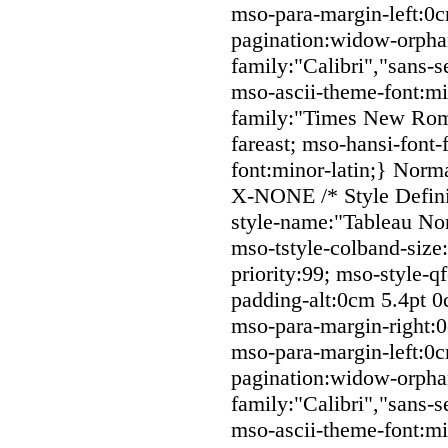
mso-para-margin-left:0c
pagination:widow-orphan;
family:"Calibri","sans-se
mso-ascii-theme-font:min
family:"Times New Roma
fareast; mso-hansi-font-
font:minor-latin;} Norm
X-NONE /* Style Defini
style-name:"Tableau Nor
mso-tstyle-colband-size
priority:99; mso-style-q
padding-alt:0cm 5.4pt 
mso-para-margin-right:
mso-para-margin-left:0c
pagination:widow-orphan;
family:"Calibri","sans-se
mso-ascii-theme-font:min