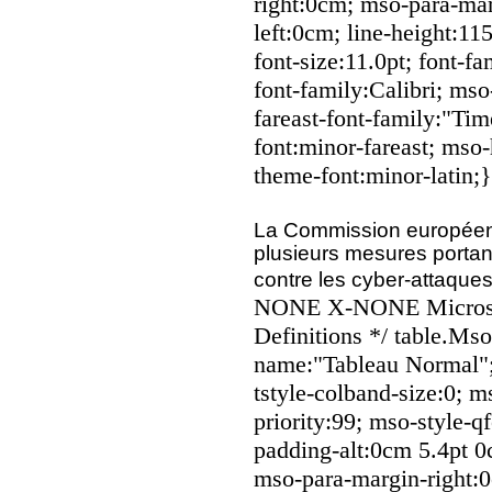
right:0cm; mso-para-ma
left:0cm; line-height:1
font-size:11.0pt; font-fa
font-family:Calibri; mso
fareast-font-family:"T
font:minor-fareast; mso-
theme-font:minor-latin;
La Commission européenn
plusieurs mesures portant 
contre les cyber-attaques
NONE X-NONE Microsoft
Definitions */ table.Ms
name:"Tableau Normal";
tstyle-colband-size:0; 
priority:99; mso-style-q
padding-alt:0cm 5.4pt 
mso-para-margin-right: