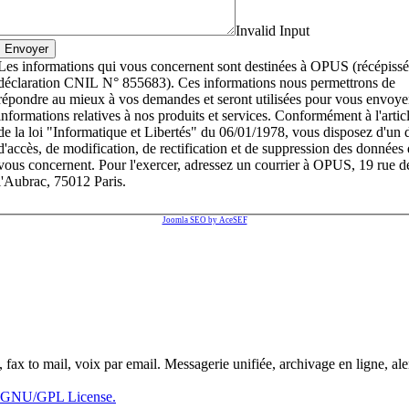
Invalid Input
Les informations qui vous concernent sont destinées à OPUS (récépissé
déclaration CNIL N° 855683). Ces informations nous permettrons de
répondre au mieux à vos demandes et seront utilisées pour vous envoye
informations relatives à nos produits et services. Conformément à l'artic
de la loi "Informatique et Libertés" du 06/01/1978, vous disposez d'un d
d'accès, de modification, de rectification et de suppression des données 
vous concernent. Pour l'exercer, adressez un courrier à OPUS, 19 rue d
l'Aubrac, 75012 Paris.
Joomla SEO by AceSEF
fax to mail, voix par email. Messagerie unifiée, archivage en ligne, 
GNU/GPL License.