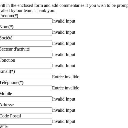
Fill in the enclosed form and add commentaries if you wish to be promp
called by our team. Thank you.
Prénom
(*)
Invalid Input
Nom
(*)
Invalid Input
Société
Invalid Input
Secteur d'activité
Invalid Input
Fonction
Invalid Input
Email
(*)
Entrée invalide
Téléphone
(*)
Entrée invalide
Mobile
Invalid Input
Adresse
Invalid Input
Code Postal
Invalid Input
Ville