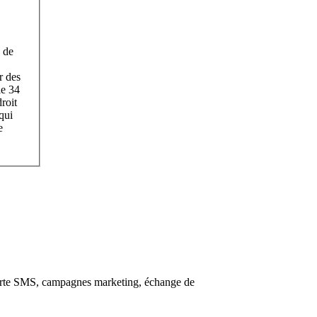
 de
r des
le 34
roit
qui
e
alerte SMS, campagnes marketing, échange de