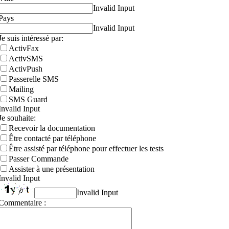
Invalid Input
Pays
Invalid Input
Je suis intéressé par:
ActivFax
ActivSMS
ActivPush
Passerelle SMS
Mailing
SMS Guard
Invalid Input
Je souhaite:
Recevoir la documentation
Être contacté par téléphone
Être assisté par téléphone pour effectuer les tests
Passer Commande
Assister à une présentation
Invalid Input
Invalid Input
Commentaire :