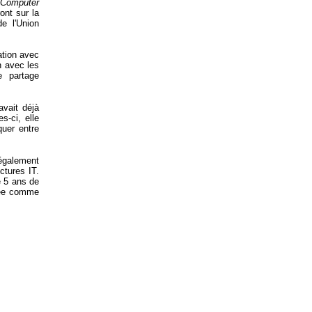
 (Computer
ont sur la
de l'Union
ation avec
n avec les
 partage
vait déjà
s-ci, elle
uer entre
également
ctures IT.
e 5 ans de
érée comme