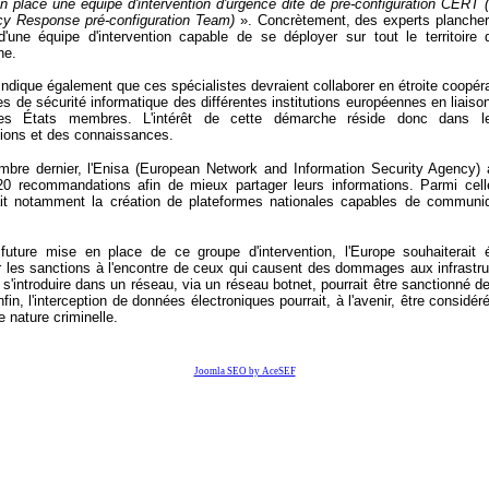
n place une équipe d'intervention d'urgence dite de pré-configuration CERT
cy
Response
pré-configuration
Team)
». Concrètement, des experts plancher
d'une équipe d'intervention capable de se déployer sur tout le territoire 
ne.
indique également que ces spécialistes devraient collaborer en étroite coopér
es de sécurité informatique des différentes institutions européennes en liaiso
s États membres. L'intérêt de cette démarche réside donc dans le
tions et des connaissances.
bre dernier, l'
Enisa
(European Network and Information Security Agency) a
0 recommandations afin de mieux partager leurs informations. Parmi celle
ait notamment la création de plateformes nationales capables de communiq
future mise en place de ce groupe d'intervention, l'Europe souhaiterait 
 les sanctions à l'encontre de ceux qui causent des dommages aux infrastru
e s'introduire dans un réseau, via un réseau
botnet
, pourrait être sanctionné d
nfin, l'interception de données électroniques pourrait, à l'avenir, être consid
e nature criminelle.
Joomla SEO by AceSEF