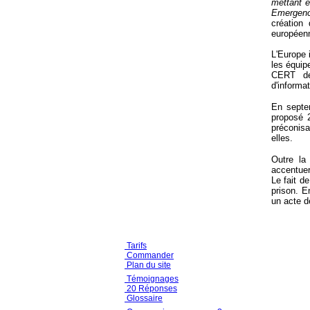
mettant e
Emergen
création 
européen
L'Europe 
les équip
CERT de
d'informa
En septem
proposé 2
préconis
elles.
Outre la 
accentuer
Le fait d
prison. E
un acte d
Tarifs
Commander
Plan du site
Témoignages
20 Réponses
Glossaire