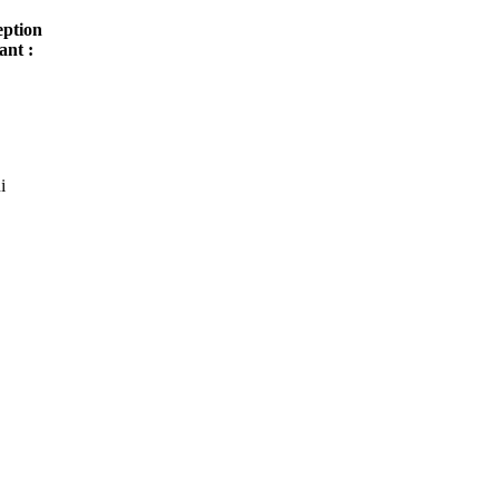
eption
ant :
i