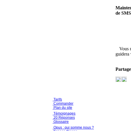
Mainten
de SMS, 
Vous n
guidera 
Partagez
Tarifs
Commander
Plan du site
Témoignages
20 Réponses
Glossaire
Opus : qui somme nous ?