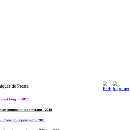
qués de Presse
c'est long... - 2010
vient comme un boomerang - 2010
r tous, tous pour un ! - 2010