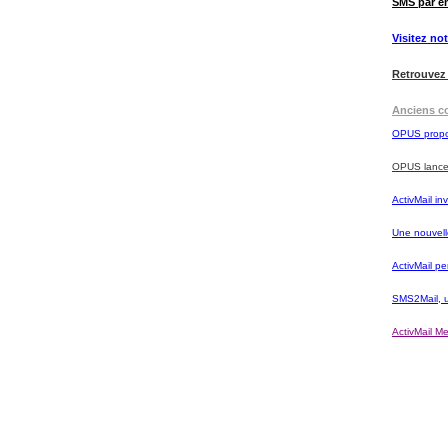
SMS par em
Visitez no
Retrouvez 
Anciens c
OPUS propos
OPUS lance 
ActivMail i
Une nouvell
ActivMail p
SMS2Mail, u
ActivMail Me