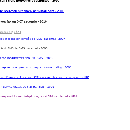
ail : trois nouvelles possibilités - 2010
tre nouveau site www.activmail.com - 2010
vos fax en 0.07 seconde - 2010
ommuniqués :
e la réception illimitée de SMS par email - 2007
ActivSMS, le SMS par email - 2003
nvente l'acquittement pour le SMS - 2003
e option pour gérer ses campagnes de mailing - 2002
ermet l'envoi de fax et de SMS avec un client de messagerie - 2002
n service gratuit de mail par SMS - 2001
ssagerie Unifiée : téléphone, fax et SMS sur le net - 2001