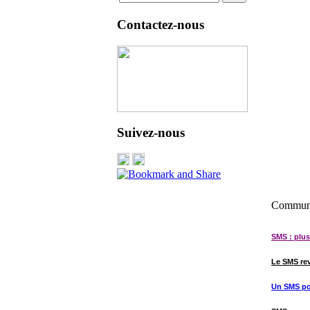
Contactez-nous
Suivez-nous
Communi
SMS : plus 
Le SMS re
Un SMS pou